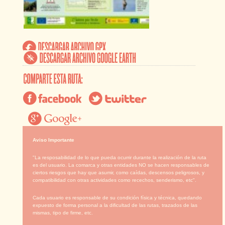
Aviso Importante
"La resposabilidad de lo que pueda ocurrir durante la realización de la ruta
es del usuario. La comarca y otras entidades NO se hacen responsables de
ciertos riesgos que hay que asumir, como caídas, descensos peligrosos, y
compatibilidad con otras actividades como recechos, senderismo, etc".
Cada usuario es responsable de su condición física y técnica, quedando
expuesto de forma personal a la dificultad de las rutas, trazados de las
mismas, tipo de firme, etc.