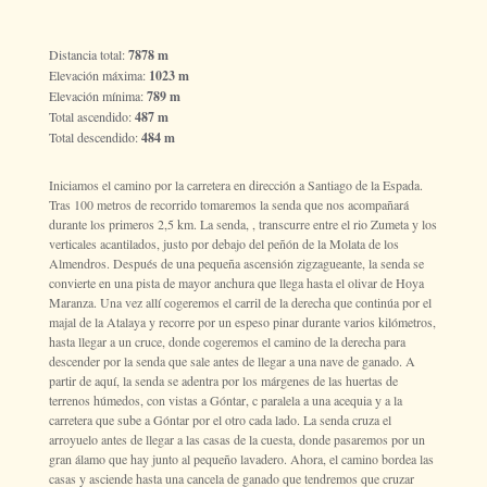
Distancia total:
7878 m
Elevación máxima:
1023 m
Elevación mínima:
789 m
Total ascendido:
487 m
Total descendido:
484 m
Iniciamos el camino por la carretera en dirección a Santiago de la Espada.
Tras 100 metros de recorrido tomaremos la senda que nos acompañará
durante los primeros 2,5 km. La senda, , transcurre entre el rio Zumeta y los
verticales acantilados, justo por debajo del peñón de la Molata de los
Almendros. Después de una pequeña ascensión zigzagueante, la senda se
convierte en una pista de mayor anchura que llega hasta el olivar de Hoya
Maranza. Una vez allí cogeremos el carril de la derecha que continúa por el
majal de la Atalaya y recorre por un espeso pinar durante varios kilómetros,
hasta llegar a un cruce, donde cogeremos el camino de la derecha para
descender por la senda que sale antes de llegar a una nave de ganado. A
partir de aquí, la senda se adentra por los márgenes de las huertas de
terrenos húmedos, con vistas a Góntar, c paralela a una acequia y a la
carretera que sube a Góntar por el otro cada lado. La senda cruza el
arroyuelo antes de llegar a las casas de la cuesta, donde pasaremos por un
gran álamo que hay junto al pequeño lavadero. Ahora, el camino bordea las
casas y asciende hasta una cancela de ganado que tendremos que cruzar