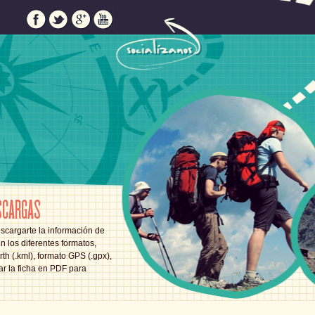
SCARGAS
scargarte la información de
en los diferentes formatos,
th (.kml), formato GPS (.gpx),
ar la ficha en PDF para