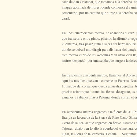
calle de San Cristóbal, que tomamos a la derecha. E
imagen adornada de flores, donde comienza el camino
cementerio, por un camino que surge a la derecha 
carril.
En unos cuatrocientos metros, se abandona el carril 
que transcurre entre pinos, pisando la alfombra veg
kilómetros, tras pasar junto a la era del hermano Ric
donde se deberá uno dirigir para disfrutar del paraj
cien metros el río de las Acequias y en otros cien ll
metros después!- por una senda que surge a la dere
En trescientos cincuenta metros, llegamos al Aprisc
aquí los novillos que van a correrse en Paterna. Dura
15 metros del corral, que queda a nuestra derecha. 
preciso aclarar que durante las fiestas de agosto, es
gañanes y caballos, hasta Paterna, donde corren el e
En setecientos metros llegamos a la fuente de la Tub
Era, ya en la cuerda de la Sierra de Pino Cano. Zona
Cerro de la Era, al que llegamos en breve. Estamos a 
Tajones -abajo-, en lo alto la cuerda del Almenara, c
lugar, la Sierra de la Veracruz, Peñalta,… Seguimos 