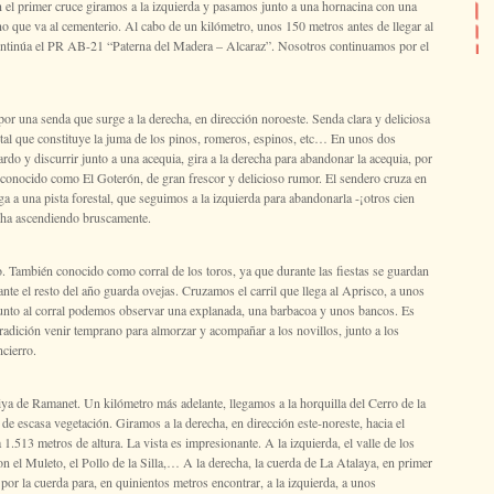
n el primer cruce giramos a la izquierda y pasamos junto a una hornacina con una
 que va al cementerio. Al cabo de un kilómetro, unos 150 metros antes de llegar al
continúa el PR AB-21 “Paterna del Madera – Alcaraz”. Nosotros continuamos por el
por una senda que surge a la derecha, en dirección noroeste. Senda clara y deliciosa
etal que constituye la juma de los pinos, romeros, espinos, etc… En unos dos
ardo y discurrir junto a una acequia, gira a la derecha para abandonar la acequia, por
e conocido como El Goterón, de gran frescor y delicioso rumor. El sendero cruza en
ega a una pista forestal, que seguimos a la izquierda para abandonarla -¡otros cien
cha ascendiendo bruscamente.
o. También conocido como corral de los toros, ya que durante las fiestas se guardan
nte el resto del año guarda ovejas. Cruzamos el carril que llega al Aprisco, a unos
Junto al corral podemos observar una explanada, una barbacoa y unos bancos. Es
 tradición venir temprano para almorzar y acompañar a los novillos, junto a los
ncierro.
iya de Ramanet. Un kilómetro más adelante, llegamos a la horquilla del Cerro de la
 de escasa vegetación. Giramos a la derecha, en dirección este-noreste, hacia el
1.513 metros de altura. La vista es impresionante. A la izquierda, el valle de los
on el Muleto, el Pollo de la Silla,… A la derecha, la cuerda de La Atalaya, en primer
por la cuerda para, en quinientos metros encontrar, a la izquierda, a unos