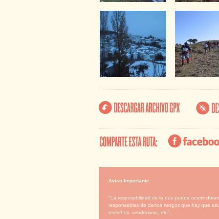
Aviso Importante
"La resposabilidad de lo que pueda ocurrir duran
responsables de ciertos riesgos que hay que asu
recechos, senderismo, etc".