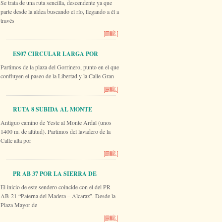
Se trata de una ruta sencilla, descendente ya que
RÍO SEGURA
parte desde la aldea buscando el río, llegando a él a
través
[LEER MÁS...]
ES07 CIRCULAR LARGA POR
Partimos de la plaza del Gorrinero, punto en el que
VILLARES
confluyen el paseo de la Libertad y la Calle Gran
[LEER MÁS...]
RUTA 8 SUBIDA AL MONTE
Antiguo camino de Yeste al Monte Ardal (unos
ARDAL
1400 m. de altitud). Partimos del lavadero de la
Calle alta por
[LEER MÁS...]
PR AB 37 POR LA SIERRA DE
El inicio de este sendero coincide con el del PR
PINO CANO
AB-21 “Paterna del Madera – Alcaraz”. Desde la
Plaza Mayor de
[LEER MÁS...]