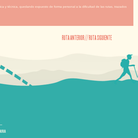
ca y técnica, quedando expuesto de forma personal a la dificultad de las rutas, trazados
RUTA ANTERIOR
//
RUTA SIGUIENTE
GURA