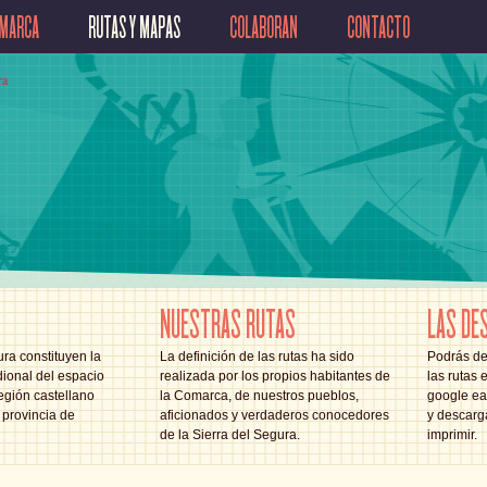
OMARCA
RUTAS Y MAPAS
COLABORAN
CONTACTO
NUESTRAS RUTAS
LAS DE
ra constituyen la
La definición de las rutas ha sido
Podrás de
ional del espacio
realizada por los propios habitantes de
las rutas 
egión castellano
la Comarca, de nuestros pueblos,
google ear
provincia de
aficionados y verdaderos conocedores
y descarg
de la Sierra del Segura.
imprimir.