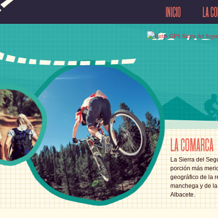
INICIO
LA C
LA COMARCA
La Sierra del Segu
porción más merid
geográfico de la r
manchega y de la 
Albacete.