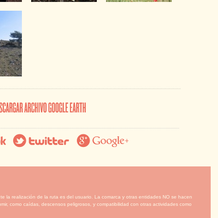
te la realización de la ruta es del usuario. La comarca y otras entidades NO se hacen
mir, como caídas, descensos peligrosos, y compatibilidad con otras actividades como