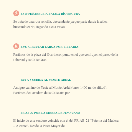
ES10 PEÑARRUBIA-BAJADA RÍO SEGURA
Se trata de una ruta sencilla, descendente ya que parte desde la aldea
buscando el río, llegando a él a través
ES07 CIRCULAR LARGA POR VILLARES
Partimos de la plaza del Gorrinero, punto en el que confluyen el paseo de la
Libertad y la Calle Gran
RUTA 8 SUBIDA AL MONTE ARDAL
Antiguo camino de Yeste al Monte Ardal (unos 1400 m. de altitud).
Partimos del lavadero de la Calle alta por
PR AB 37 POR LA SIERRA DE PINO CANO
El inicio de este sendero coincide con el del PR AB-21 “Paterna del Madera
– Alcaraz”. Desde la Plaza Mayor de