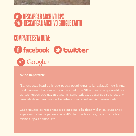
Aviso Importante
"La resposabilidad de lo que pueda ocurrir durante la realización de la ruta
es del usuario. La comarca y otras entidades NO se hacen responsables de
ciertos riesgos que hay que asumir, como caídas, descensos peligrosos, y
compatibilidad con otras actividades como recechos, senderismo, etc".
Cada usuario es responsable de su condición física y técnica, quedando
expuesto de forma personal a la dificultad de las rutas, trazados de las
mismas, tipo de firme, etc.