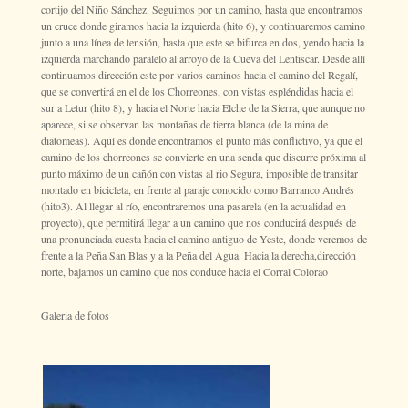
cortijo del Niño Sánchez. Seguimos por un camino, hasta que encontramos
un cruce donde giramos hacia la izquierda (hito 6), y continuaremos camino
junto a una línea de tensión, hasta que este se bifurca en dos, yendo hacia la
izquierda marchando paralelo al arroyo de la Cueva del Lentiscar. Desde allí
continuamos dirección este por varios caminos hacia el camino del Regalí,
que se convertirá en el de los Chorreones, con vistas espléndidas hacia el
sur a Letur (hito 8), y hacia el Norte hacia Elche de la Sierra, que aunque no
aparece, si se observan las montañas de tierra blanca (de la mina de
diatomeas). Aquí es donde encontramos el punto más conflictivo, ya que el
camino de los chorreones se convierte en una senda que discurre próxima al
punto máximo de un cañón con vistas al rio Segura, imposible de transitar
montado en bicicleta, en frente al paraje conocido como Barranco Andrés
(hito3). Al llegar al río, encontraremos una pasarela (en la actualidad en
proyecto), que permitirá llegar a un camino que nos conducirá después de
una pronunciada cuesta hacia el camino antiguo de Yeste, donde veremos de
frente a la Peña San Blas y a la Peña del Agua. Hacia la derecha,dirección
norte, bajamos un camino que nos conduce hacia el Corral Colorao
Galeria de fotos