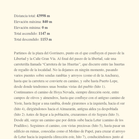
Distancia total:
43998 m
Elevación máxima:
840 m
Elevación mínima:
0 m
Total ascendido:
1147 m
Total descendido:
1153 m
Partimos de la plaza del Gorrinero, punto en el que confluyen el paseo de la
Libertad y la Calle Gran Vía. Al final del paseo de la libertad, sale una
carreterilla llamada “Carretera de las Huertas”, que discurre entre las huertas
de regadío de la localidad. No la dejamos en ningún momento, pasando
varios puentes sobre sendas ramblas y arroyos (como el de la Anchura),
hasta que la carretera se convierte en camino, y sube hasta Puerto Lope,
desde donde tendremos unas bonitas vistas del pueblo (hito 1).
Continuamos el camino de Hoya Nevada, siempre dirección oeste, entre
campos de olivos y almendros, hasta que confluye con el antiguo camino de
Yeste, hasta llegar a una rambla, donde giraremos a la izquierda, hacia el sur
(hito 4), dirigiéndonos hacia el Almazarán, antigua aldea ya despoblada
(hito 2) Antes de llegar a la población, cruzaremos el río Segura (hito 3).
Desde allí, surge un camino que por detrás sube hacia Letur (camino de los
Pradillos). Seguimos el camino, con vistas preciosas (hito 5), hasta pasar un
edificio en ruinas, conocidas como el Molino de Papel, para cruzar el arroyo
de Letur hacia la izquierda (dirección este, hito 7), conduciéndonos junto al