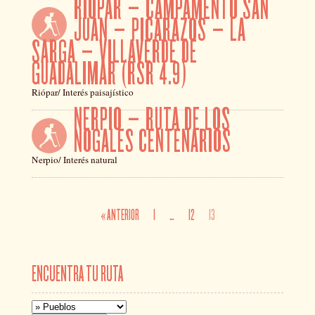
RIÓPAR – CAMPAMENTO SAN
JUAN – PICARAZOS – LA
SARGA – VILLAVERDE DE
GUADALIMAR (RSR 4.9)
Riópar/ Interés paisajístico
NERPIO – RUTA DE LOS
NOGALES CENTENARIOS
Nerpio/ Interés natural
« ANTERIOR
1
…
12
13
ENCUENTRA TU RUTA