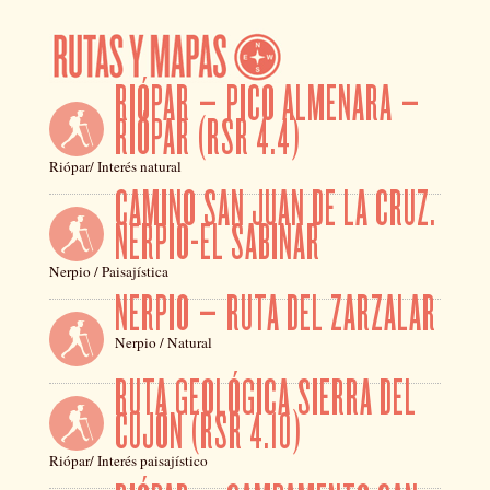
RIÓPAR – PICO ALMENARA –
RIÓPAR (RSR 4.4)
Riópar/ Interés natural
CAMINO SAN JUAN DE LA CRUZ.
NERPIO-EL SABINAR
Nerpio / Paisajística
NERPIO – RUTA DEL ZARZALAR
Nerpio / Natural
RUTA GEOLÓGICA SIERRA DEL
CUJÓN (RSR 4.10)
Riópar/ Interés paisajístico