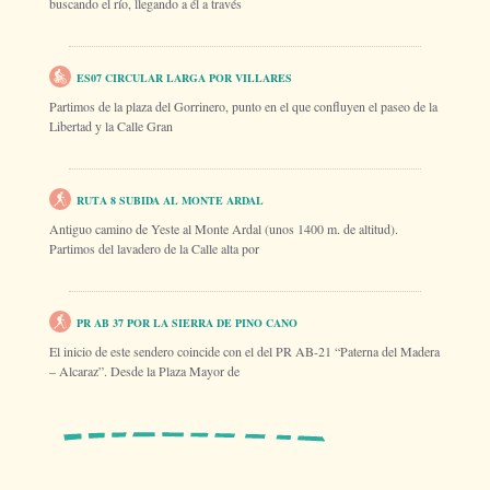
buscando el río, llegando a él a través
ES07 CIRCULAR LARGA POR VILLARES
Partimos de la plaza del Gorrinero, punto en el que confluyen el paseo de la
Libertad y la Calle Gran
RUTA 8 SUBIDA AL MONTE ARDAL
Antiguo camino de Yeste al Monte Ardal (unos 1400 m. de altitud).
Partimos del lavadero de la Calle alta por
PR AB 37 POR LA SIERRA DE PINO CANO
El inicio de este sendero coincide con el del PR AB-21 “Paterna del Madera
– Alcaraz”. Desde la Plaza Mayor de