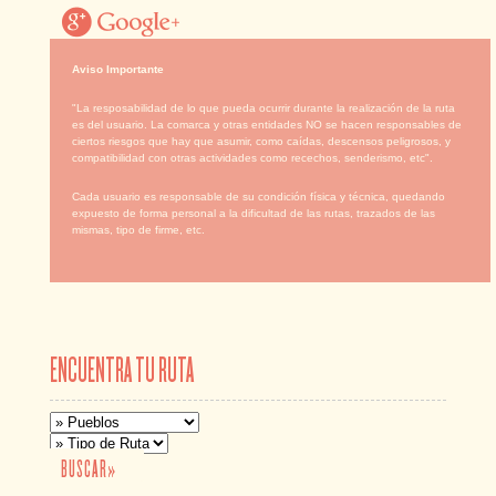
Aviso Importante
"La resposabilidad de lo que pueda ocurrir durante la realización de la ruta
es del usuario. La comarca y otras entidades NO se hacen responsables de
ciertos riesgos que hay que asumir, como caídas, descensos peligrosos, y
compatibilidad con otras actividades como recechos, senderismo, etc".
Cada usuario es responsable de su condición física y técnica, quedando
expuesto de forma personal a la dificultad de las rutas, trazados de las
mismas, tipo de firme, etc.
ENCUENTRA TU RUTA