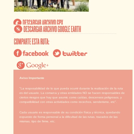
Aviso Importante
"La resposabilidad de lo que pueda ocurrir durante la realización de la ruta
es del usuario. La comarca y otras entidades NO se hacen responsables de
ciertos riesgos que hay que asumir, como caídas, descensos peligrosos, y
compatibilidad con otras actividades como recechos, senderismo, etc".
Cada usuario es responsable de su condición física y técnica, quedando
expuesto de forma personal a la dificultad de las rutas, trazados de las
mismas, tipo de firme, etc.