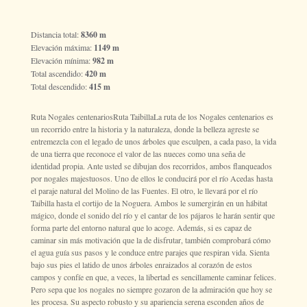
Distancia total:
8360 m
Elevación máxima:
1149 m
Elevación mínima:
982 m
Total ascendido:
420 m
Total descendido:
415 m
Ruta Nogales centenariosRuta TaibillaLa ruta de los Nogales centenarios es
un recorrido entre la historia y la naturaleza, donde la belleza agreste se
entremezcla con el legado de unos árboles que esculpen, a cada paso, la vida
de una tierra que reconoce el valor de las nueces como una seña de
identidad propia. Ante usted se dibujan dos recorridos, ambos flanqueados
por nogales majestuosos. Uno de ellos le conducirá por el río Acedas hasta
el paraje natural del Molino de las Fuentes. El otro, le llevará por el río
Taibilla hasta el cortijo de la Noguera. Ambos le sumergirán en un hábitat
mágico, donde el sonido del río y el cantar de los pájaros le harán sentir que
forma parte del entorno natural que lo acoge. Además, si es capaz de
caminar sin más motivación que la de disfrutar, también comprobará cómo
el agua guía sus pasos y le conduce entre parajes que respiran vida. Sienta
bajo sus pies el latido de unos árboles enraizados al corazón de estos
campos y confíe en que, a veces, la libertad es sencillamente caminar felices.
Pero sepa que los nogales no siempre gozaron de la admiración que hoy se
les procesa. Su aspecto robusto y su apariencia serena esconden años de