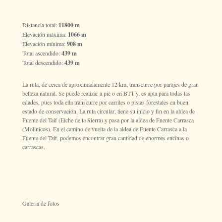
Distancia total:
11800 m
Elevación máxima:
1066 m
Elevación mínima:
908 m
Total ascendido:
439 m
Total descendido:
439 m
La ruta, de cerca de aproximadamente 12 km, transcurre por parajes de gran
belleza natural. Se puede realizar a pie o en BTT y, es apta para todas las
edades, pues toda ella transcurre por carriles o pistas forestales en buen
estado de conservación. La ruta circular, tiene su inicio y fin en la aldea de
Fuente del Taif (Elche de la Sierra) y pasa por la aldea de Fuente Carrasca
(Molinicos). En el camino de vuelta de la aldea de Fuente Carrasca a la
Fuente del Taif, podemos encontrar gran cantidad de enormes encinas o
carrascas.
Galeria de fotos