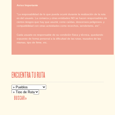
Aviso Importante
"La resposabilidad de lo que pueda ocurrir durante la realización de la ruta
es del usuario. La comarca y otras entidades NO se hacen responsables de
ciertos riesgos que hay que asumir, como caídas, descensos peligrosos, y
compatibilidad con otras actividades como recechos, senderismo, etc".
Cada usuario es responsable de su condición física y técnica, quedando
expuesto de forma personal a la dificultad de las rutas, trazados de las
mismas, tipo de firme, etc.
ENCUENTRA TU RUTA