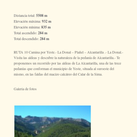
Distancia total:
5508 m
Elevación máxima:
932 m
Elevación mínima:
835 m
Total ascendido:
284 m
Total descendido:
284 m
RUTA 10 Camina por Yeste.- La Donal – Plañel – Alcantarilla .- La Donal.-
Visita las aldeas y descubre la naturaleza de la pedanía de Alcantarilla.- Te
proponemos un recorrido por las aldeas de La Alcantarilla, una de las trece
pedanías que conforman el municipio de Yeste, situada al suroeste del
mismo, en las faldas del macizo calcáreo del Calar de la Sima.
Galeria de fotos