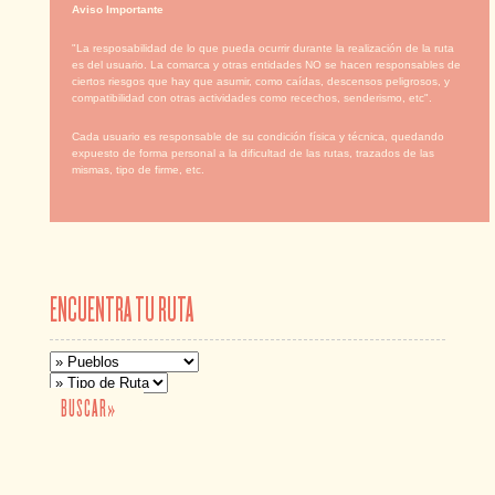
Aviso Importante
"La resposabilidad de lo que pueda ocurrir durante la realización de la ruta
es del usuario. La comarca y otras entidades NO se hacen responsables de
ciertos riesgos que hay que asumir, como caídas, descensos peligrosos, y
compatibilidad con otras actividades como recechos, senderismo, etc".
Cada usuario es responsable de su condición física y técnica, quedando
expuesto de forma personal a la dificultad de las rutas, trazados de las
mismas, tipo de firme, etc.
ENCUENTRA TU RUTA