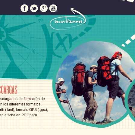
SCARGAS
scargarte la información de
en los diferentes formatos,
th (.kml), formato GPS (.gpx),
ar la ficha en PDF para