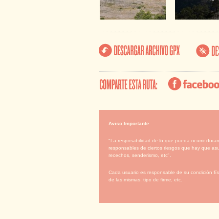
Aviso Importante
"La resposabilidad de lo que pueda ocurrir duran
responsables de ciertos riesgos que hay que asu
recechos, senderismo, etc".
Cada usuario es responsable de su condición físi
de las mismas, tipo de firme, etc.