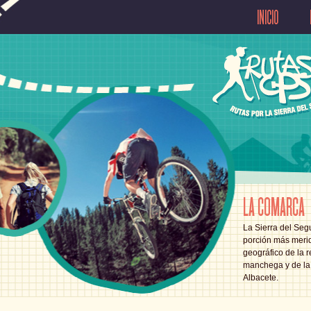
INICIO
LA COMARCA
La Sierra del Segu
porción más merid
geográfico de la r
manchega y de la 
Albacete.