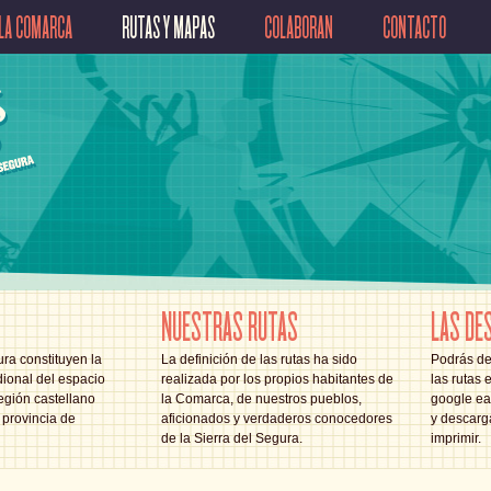
LA COMARCA
RUTAS Y MAPAS
COLABORAN
CONTACTO
NUESTRAS RUTAS
LAS DE
ra constituyen la
La definición de las rutas ha sido
Podrás de
ional del espacio
realizada por los propios habitantes de
las rutas 
egión castellano
la Comarca, de nuestros pueblos,
google ear
provincia de
aficionados y verdaderos conocedores
y descarg
de la Sierra del Segura.
imprimir.