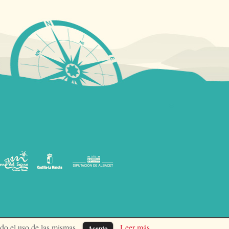
ndo el uso de las mismas.
Leer más
Acepto