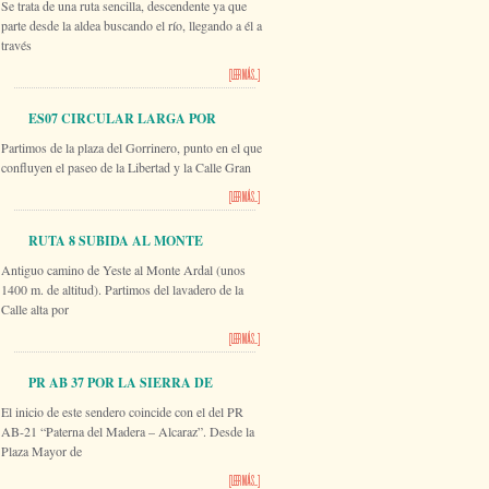
Se trata de una ruta sencilla, descendente ya que
RÍO SEGURA
parte desde la aldea buscando el río, llegando a él a
través
[LEER MÁS...]
ES07 CIRCULAR LARGA POR
Partimos de la plaza del Gorrinero, punto en el que
VILLARES
confluyen el paseo de la Libertad y la Calle Gran
[LEER MÁS...]
RUTA 8 SUBIDA AL MONTE
Antiguo camino de Yeste al Monte Ardal (unos
ARDAL
1400 m. de altitud). Partimos del lavadero de la
Calle alta por
[LEER MÁS...]
PR AB 37 POR LA SIERRA DE
El inicio de este sendero coincide con el del PR
PINO CANO
AB-21 “Paterna del Madera – Alcaraz”. Desde la
Plaza Mayor de
[LEER MÁS...]