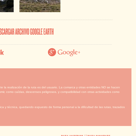
te la realización de la ruta es del usuario. La comarca y otras entidades NO se hacen
mir, como caídas, descensos peligrosos, y compatibilidad con otras actividades como
ca y técnica, quedando expuesto de forma personal a la dificultad de las rutas, trazados