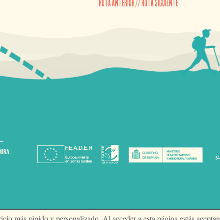
RUTA ANTERIOR
//
RUTA SIGUIENTE
GURA
ervicio más rápido y personalizado. Al acceder a esta página estás acepta