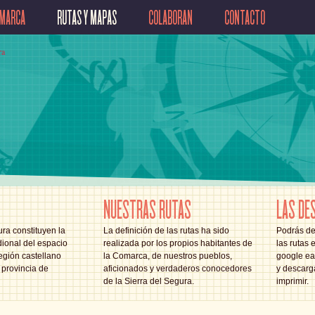
OMARCA
RUTAS Y MAPAS
COLABORAN
CONTACTO
NUESTRAS RUTAS
LAS DE
ra constituyen la
La definición de las rutas ha sido
Podrás de
ional del espacio
realizada por los propios habitantes de
las rutas 
egión castellano
la Comarca, de nuestros pueblos,
google ear
provincia de
aficionados y verdaderos conocedores
y descarg
de la Sierra del Segura.
imprimir.