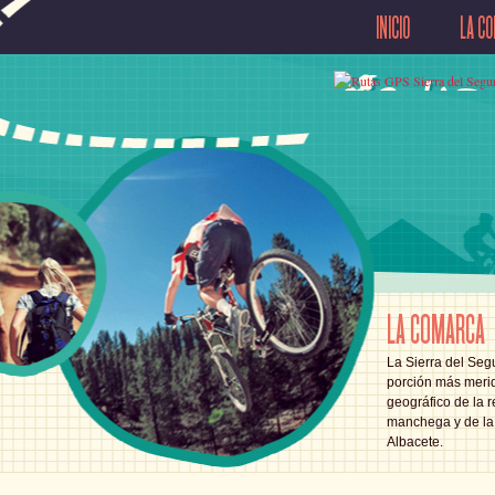
INICIO
LA C
LA COMARCA
La Sierra del Segu
porción más merid
geográfico de la r
manchega y de la 
Albacete.