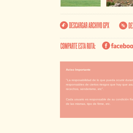
Aviso Importante
"La resposabilidad de lo que pueda ocurrir duran
responsables de ciertos riesgos que hay que asu
recechos, senderismo, etc".
Cada usuario es responsable de su condición físi
de las mismas, tipo de firme, etc.