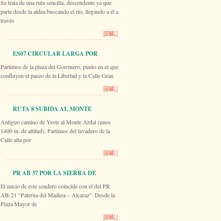
Se trata de una ruta sencilla, descendente ya que
RÍO SEGURA
parte desde la aldea buscando el río, llegando a él a
través
[LEER MÁS...]
ES07 CIRCULAR LARGA POR
Partimos de la plaza del Gorrinero, punto en el que
VILLARES
confluyen el paseo de la Libertad y la Calle Gran
[LEER MÁS...]
RUTA 8 SUBIDA AL MONTE
Antiguo camino de Yeste al Monte Ardal (unos
ARDAL
1400 m. de altitud). Partimos del lavadero de la
Calle alta por
[LEER MÁS...]
PR AB 37 POR LA SIERRA DE
El inicio de este sendero coincide con el del PR
PINO CANO
AB-21 “Paterna del Madera – Alcaraz”. Desde la
Plaza Mayor de
[LEER MÁS...]