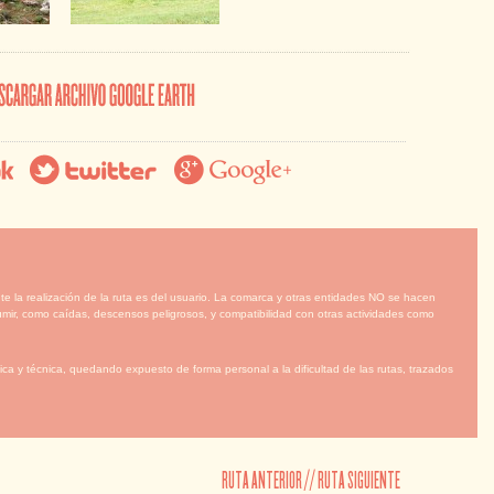
te la realización de la ruta es del usuario. La comarca y otras entidades NO se hacen
mir, como caídas, descensos peligrosos, y compatibilidad con otras actividades como
ca y técnica, quedando expuesto de forma personal a la dificultad de las rutas, trazados
RUTA ANTERIOR
//
RUTA SIGUIENTE