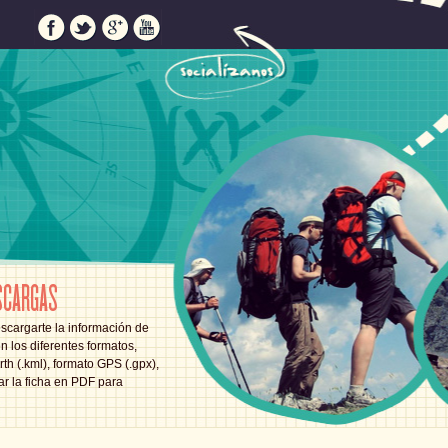
SCARGAS
scargarte la información de
en los diferentes formatos,
th (.kml), formato GPS (.gpx),
ar la ficha en PDF para