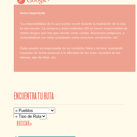
Aviso Importante
"La resposabilidad de lo que pueda ocurrir durante la realización de la ruta
es del usuario. La comarca y otras entidades NO se hacen responsables de
ciertos riesgos que hay que asumir, como caídas, descensos peligrosos, y
compatibilidad con otras actividades como recechos, senderismo, etc".
Cada usuario es responsable de su condición física y técnica, quedando
expuesto de forma personal a la dificultad de las rutas, trazados de las
mismas, tipo de firme, etc.
ENCUENTRA TU RUTA