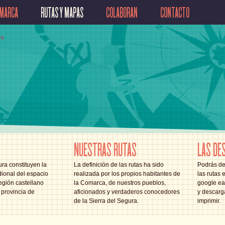
OMARCA
RUTAS Y MAPAS
COLABORAN
CONTACTO
NUESTRAS RUTAS
LAS DE
ra constituyen la
La definición de las rutas ha sido
Podrás de
ional del espacio
realizada por los propios habitantes de
las rutas 
egión castellano
la Comarca, de nuestros pueblos,
google ear
provincia de
aficionados y verdaderos conocedores
y descarg
de la Sierra del Segura.
imprimir.