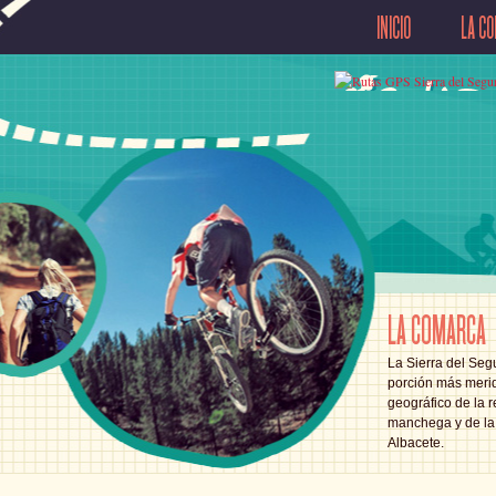
INICIO
LA C
LA COMARCA
La Sierra del Segu
porción más merid
geográfico de la r
manchega y de la 
Albacete.