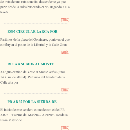
Se trata de una ruta sencilla, descendente ya que
RÍO SEGURA
parte desde la aldea buscando el río, llegando a él a
través
[LEER MÁS...]
ES07 CIRCULAR LARGA POR
Partimos de la plaza del Gorrinero, punto en el que
VILLARES
confluyen el paseo de la Libertad y la Calle Gran
[LEER MÁS...]
RUTA 8 SUBIDA AL MONTE
Antiguo camino de Yeste al Monte Ardal (unos
ARDAL
1400 m. de altitud). Partimos del lavadero de la
Calle alta por
[LEER MÁS...]
PR AB 37 POR LA SIERRA DE
El inicio de este sendero coincide con el del PR
PINO CANO
AB-21 “Paterna del Madera – Alcaraz”. Desde la
Plaza Mayor de
[LEER MÁS...]