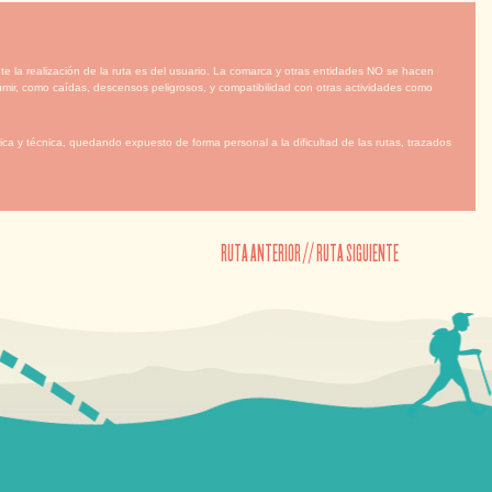
te la realización de la ruta es del usuario. La comarca y otras entidades NO se hacen
mir, como caídas, descensos peligrosos, y compatibilidad con otras actividades como
ca y técnica, quedando expuesto de forma personal a la dificultad de las rutas, trazados
RUTA ANTERIOR
//
RUTA SIGUIENTE