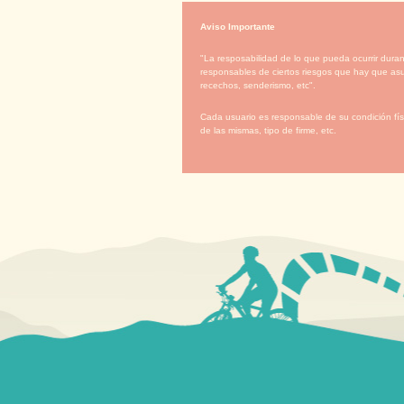
Aviso Importante
"La resposabilidad de lo que pueda ocurrir duran
responsables de ciertos riesgos que hay que asu
recechos, senderismo, etc".
Cada usuario es responsable de su condición físi
de las mismas, tipo de firme, etc.