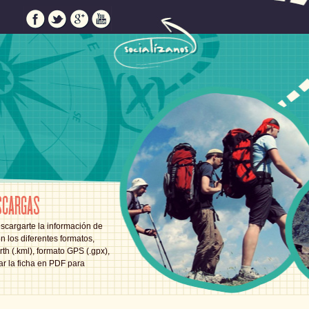
SCARGAS
scargarte la información de
en los diferentes formatos,
th (.kml), formato GPS (.gpx),
ar la ficha en PDF para