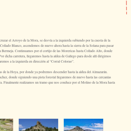
 cruzar el Arroyo de la Mora, se desvía a la izquierda subiendo por la cuesta de la
r Collado Blanco, ascendemos de nuevo ahora hasta la sierra de la Solana para pasar
a Bermeja. Continuamos por el cortijo de las Morericas hasta Collado Alto, donde
r dicha carretera, llegaremos hasta la aldea de Gallego para desde allí dirigirnos
remos a la izquierda en dirección al “Corral Colorao”.
sas de la Hoya, por donde ya podremos descender hasta la aldea del Almazarán.
nchez, donde siguiendo una pista forestal llegaremos de nuevo hasta las cercanías
etera. Finalmente realizamos un tramo que nos conduce por el Molino de la Mora hasta