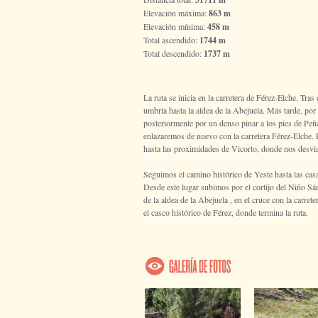
Elevación máxima:
863 m
Elevación mínima:
458 m
Total ascendido:
1744 m
Total descendido:
1737 m
La ruta se inicia en la carretera de Férez-Elche. Tras
umbría hasta la aldea de la Abejuela. Más tarde, po
posteriormente por un denso pinar a los pies de Peñ
enlazaremos de nuevo con la carretera Férez-Elche. Po
hasta las proximidades de Vicorto, donde nos desvia
Seguimos el camino histórico de Yeste hasta las ca
Desde este lugar subimos por el cortijo del Niño Sá
de la aldea de la Abejuela , en el cruce con la carr
el casco histórico de Férez, donde termina la ruta.